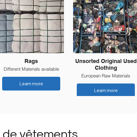
Rags
Unsorted Original Used
Clothing
Different Materials available
European Raw Materials
Learn more
Learn more
s de vêtements