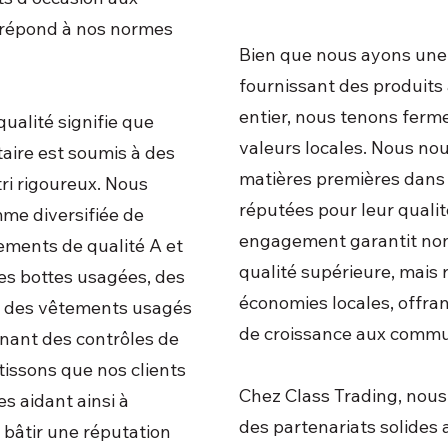
 répond à nos normes
Bien que nous ayons une
fournissant des produit
entier, nous tenons ferm
ualité signifie que
valeurs locales. Nous no
taire est soumis à des
matières premières dans
tri rigoureux. Nous
réputées pour leur qualité
me diversifiée de
engagement garantit non
ments de qualité A et
qualité supérieure, mais
es bottes usagées, des
économies locales, offran
et des vêtements usagés
de croissance aux comm
enant des contrôles de
tissons que nos clients
Chez Class Trading, nous
es aidant ainsi à
des partenariats solides
 bâtir une réputation