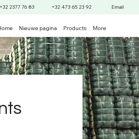
+32 2377 7
6 83
+32 473 65 23 92
E
mail
Home
Nieuwe pagina
Products
More
nts