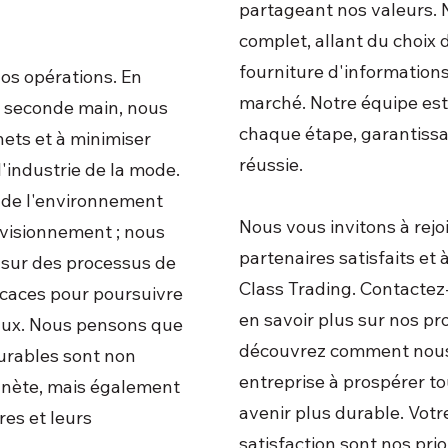
partageant nos valeurs. 
complet, allant du choix 
fourniture d'information
nos opérations. En
marché. Notre équipe est 
e seconde main, nous
chaque étape, garantissa
hets et à minimiser
réussie.
'industrie de la mode.
 de l'environnement
Nous vous invitons à rejo
ovisionnement ; nous
partenaires satisfaits et 
sur des processus de
Class Trading. Contactez
ficaces pour poursuivre
en savoir plus sur nos pro
aux. Nous pensons que
découvrez comment nous
urables sont non
entreprise à prospérer to
anète, mais également
avenir plus durable. Votr
es et leurs
satisfaction sont nos pri