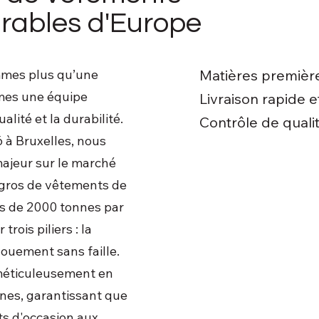
rables d'Europe
mmes plus qu’une
Matières premiè
mes une équipe
Livraison rapide 
lité et la durabilité.
Contrôle de qualit
 à Bruxelles, nous
jeur sur le marché
 gros de vêtements de
s de 2000 tonnes par
rois piliers : la
évouement sans faille.
méticuleusement en
nes, garantissant que
s d'occasion aux