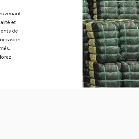
provenant
lité et
ments de
'occasion,
riés.
lorez